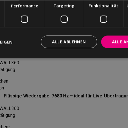
Performance
Targeting
Funktionalität
TECHNISCHE
HIGHLIGHTS
EIGEN
ALLE ABLEHNEN
ALLE A
Full HD Auflösung: gestochen scharfe Auflösung
Flüssige Wiedergabe: 7680 Hz – ideal für Live-Übertragu