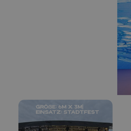
Austellung
Größe: 6m x 3m|
Grö
Einsatz: Stadtfest
5,5
x
3m