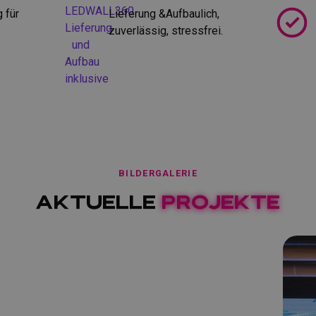
 für
Lieferung &Aufbaulich,
zuverl
ä
ssig, stressfrei.
BILDERGALERIE
Aktuelle
Projekte
Größe:
3,5m
x
2m
Einsatz: