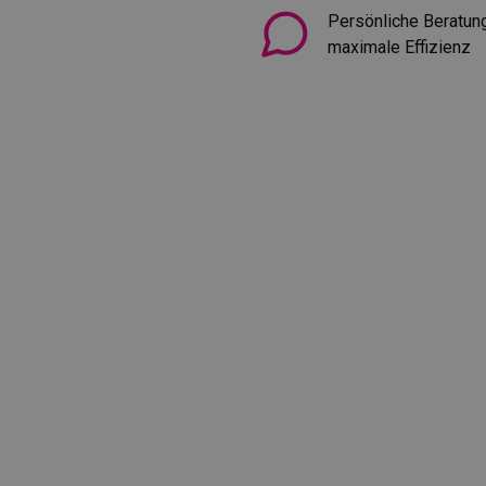
Persönliche Beratung
maximale Effizienz
Größe:
5,5m
x
3m
Einsatz: