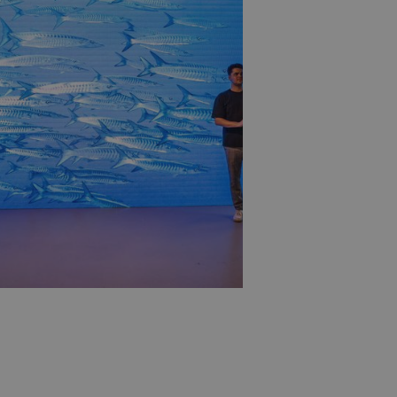
ße:
m