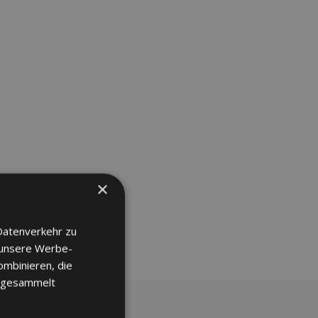
satz:
rkshop
×
Datenverkehr zu
 unsere Werbe-
ombinieren, die
e gesammelt