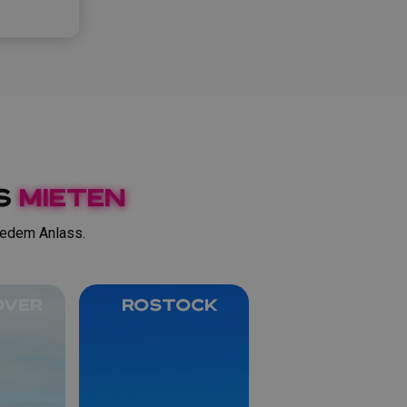
LS
mieten
jedem Anlass.
OVER
Rostock